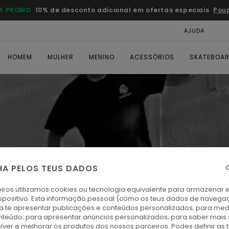
A PROMO
10% de desconto adicional em ofertas especiais
Pou
AJUDA
CAR
HOMEM
MULHER
MENINO
ACESSÓRIOS
SKATEBOA
HA PELOS TEUS DADOS
C
iros utilizamos cookies ou tecnologia equivalente para armazenar 
spositivo. Esta informação pessoal (como os teus dados de navega
ra te apresentar publicações e conteúdos personalizados; para medi
eúdo; para apresentar anúncios personalizados; para saber mais 
lver e melhorar os produtos dos nossos parceiros. Podes definir as 