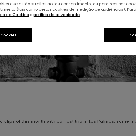
okies que estão sujeitos ao teu consentimento, ou para recusar coo
ntimento (tais como certos cookies de medição de audiências). Par
tica de Cookies
e
política de privacidade
 cookies
Ace
a clips of this month with our last trip in Las Palmas, some 