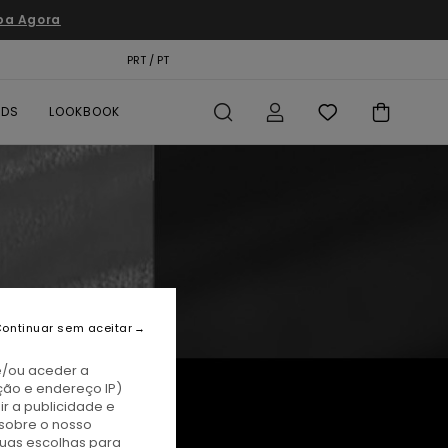
pa Agora
TÃO PRESENTE
PRT / PT
LOCALIZADOR DE LOJAS
RDS
LOOKBOOK
ontinuar sem aceitar
e/ou aceder a
ção e endereço IP)
r a publicidade e
sobre o nosso
tuas escolhas para