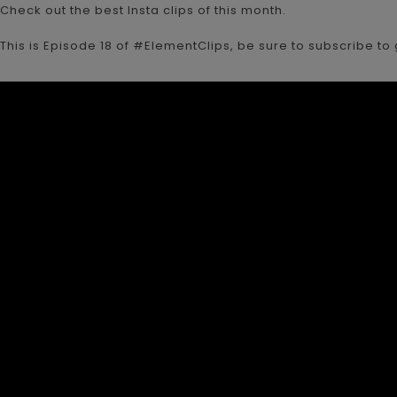
Check out the best Insta clips of this month.
This is Episode 18 of #ElementClips, be sure to subscribe to g