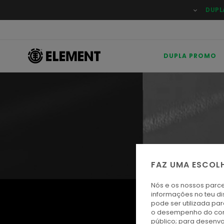
DUPL
DUPLA PROMO
FAZ UMA ESCOL
Nós e os nossos parce
informações no teu di
pode ser utilizada pa
o desempenho do cont
público; para desenvo